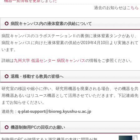
機器一覧情報を更新しました
過去のお知らせは
こちら
病院キャンパス内の液体窒素の供給について
病院キャンパスのコラボステーションⅡの裏側に液体窒素タンクがあり、
病院キャンパスに向けた液体窒素の供給が2019年4月10日より実施されて
います。
詳細は
九州大学 低温センター 病院キャンパス
の情報をご参照ください。
退職・移動する教員の皆様へ
研究室の移設や縮小に伴い、研究用機器を廃棄される場合、その機器を共
用機器あるいはリユース機器として活用させていただきます。下記連絡先
までお知らせください。
連絡先：
q-plat-support@bioreg.kyushu-u.ac.jp
機器制御用PCの回収のお願い
制御用のPCが故障すると測定機器の本体に問題が無