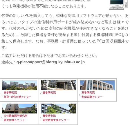
くても測定機器が使用不能になることがあります。
代替の新しいPCを購入しても、特殊な制御用ソフトウェアが動かない、あ
るいは古いタイプの通信制御用ボードが組み込めないなど理由は様々で
す。代替のPCがないために高額の研究機器が使用できなくなることを避け
るために、故障した機器を皆様が廃棄する際に付属する機器制御用PCを収
集して保存します。なお、事務用・計算用に使っていたPCは回収範囲外で
す。
ご協力いただける場合は下記までお問い合わせください。
連絡先：
q-plat-support@bioreg.kyushu-u.ac.jp
医学研究院
歯学研究院
薬学研究院
教育･研究支援センター
創薬育薬センター
生体防御医学研究所
農学研究院
研究推進ユニット
研究教育支援センター